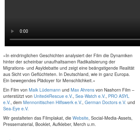
»In eindringlichen Geschichten analysiert der Film die Dynamiken
hinter der scheinbar unaufhaltsamen Radikalisierung der
Migrations- und Asyldebatte und zeigt eine beängstigende Realität
aus Sicht von Geflüchteten. In Deutschland, wie in ganz Europa.
Ein bewegendes Plädoyer für Menschlichkeit.«
Ein Film von
Maik Lüdemann
und
Max Ahrens
von Nashorn Film –
unterstützt von
United4Rescue e.V.
,
Sea-Watch e.V.
,
PRO ASYL
e.V.
, dem
Mennonitischen Hilfswerk e.V.
,
German Doctors e.V.
und
Sea-Eye e.V.
Wir gestalteten das Filmplakat, die
Website
, Social-Media-Assets,
Pressematerial, Booklet, Aufkleber, Merch u.m.