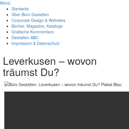
Menü
Startseite
Über Büro Gestalten
Corporate Design & Websites
Bücher, Magazine, Kataloge
Grafische Kommentare
Gestalten-ABC
Impressum & Datenschutz
Leverkusen – wovon
träumst Du?