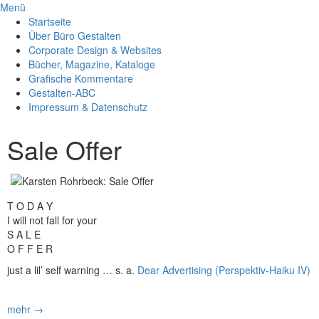
Menü
Startseite
Über Büro Gestalten
Corporate Design & Websites
Bücher, Magazine, Kataloge
Grafische Kommentare
Gestalten-ABC
Impressum & Datenschutz
Sale Offer
T O D A Y
I will not fall for your
S A L E
O F F E R
just a lil’ self warning … s. a.
Dear Advertising (Perspektiv-Haiku IV)
mehr →