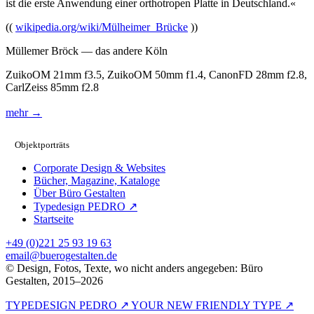
ist die erste Anwendung einer orthotropen Platte in Deutschland.«
((
wikipedia.org/wiki/Mülheimer_Brücke
))
Müllemer Bröck — das andere Köln
ZuikoOM 21mm f3.5, ZuikoOM 50mm f1.4, CanonFD 28mm f2.8,
CarlZeiss 85mm f2.8
mehr →
Objektporträts
Corporate Design & Websites
Bücher, Magazine, Kataloge
Über Büro Gestalten
Typedesign PEDRO ↗
Startseite
+49 (0)221 25 93 19 63
email@buerogestalten.de
© Design, Fotos, Texte, wo nicht anders angegeben: Büro
Gestalten, 2015–2026
TYPEDESIGN PEDRO ↗ YOUR NEW FRIENDLY TYPE ↗