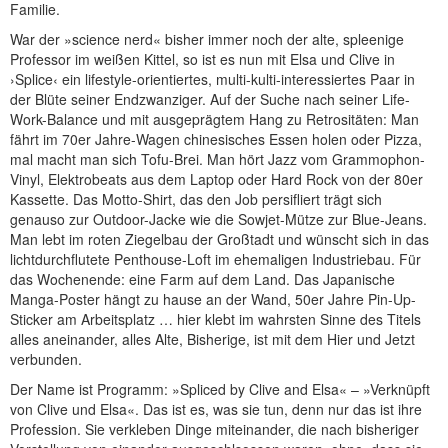
Familie.
War der »science nerd« bisher immer noch der alte, spleenige
Professor im weißen Kittel, so ist es nun mit Elsa und Clive in
›Splice‹ ein lifestyle-orientiertes, multi-kulti-interessiertes Paar in
der Blüte seiner Endzwanziger. Auf der Suche nach seiner Life-
Work-Balance und mit ausgeprägtem Hang zu Retrositäten: Man
fährt im 70er Jahre-Wagen chinesisches Essen holen oder Pizza,
mal macht man sich Tofu-Brei. Man hört Jazz vom Grammophon-
Vinyl, Elektrobeats aus dem Laptop oder Hard Rock von der 80er
Kassette. Das Motto-Shirt, das den Job persifliert trägt sich
genauso zur Outdoor-Jacke wie die Sowjet-Mütze zur Blue-Jeans.
Man lebt im roten Ziegelbau der Großtadt und wünscht sich in das
lichtdurchflutete Penthouse-Loft im ehemaligen Industriebau. Für
das Wochenende: eine Farm auf dem Land. Das Japanische
Manga-Poster hängt zu hause an der Wand, 50er Jahre Pin-Up-
Sticker am Arbeitsplatz … hier klebt im wahrsten Sinne des Titels
alles aneinander, alles Alte, Bisherige, ist mit dem Hier und Jetzt
verbunden.
Der Name ist Programm: »Spliced by Clive and Elsa« – »Verknüpft
von Clive und Elsa«. Das ist es, was sie tun, denn nur das ist ihre
Profession. Sie verkleben Dinge miteinander, die nach bisheriger