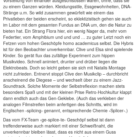
Vorstellung von einander ausgeschlsossen waren, ohne, dass sie
zu einem Ganzen würden. Kleidungsstile, Essgewohnheiten, DNA-
Stränge u.m. So wild zusammen gewürfelt wie einem das
Privatleben der beiden erscheint, so eklektizistisch gehen sie auch
im Labor mit dem gesamten Fundus an DNA um, den die Natur zu
bieten hat. Ein Strang Flora hier, ein wenig Nager da, mehr vom
Federtier, vom Amphibium und und und … zu guter Letzt noch ein
Fetzen vom hohen Geschöpfe homo academicus selbst. Die Hybris
ist für den Beobachter unverkennbar. Clive und Elsa sind spielende
Kinder. So gerät flux das zufällige Experiment zum hippen
Musikvideo. Schnell animiert, drunter und drüber liegen die
Elektrobeats. Doch so leicht geben sie sich mit Natalis Montage
nicht zufrieden. Entnervt stoppt Clive den Musikclip – durchbricht
anscheinend die Diegese – und wechselt über zu einem Jazz-
Soundtrack. Solche Momente der Selbstreflexion machen stets
besonders Spaß und mit der kleinen Prise Retro-Hochkultur klappt
dann endlich auch das Gen-Geklebe. (Auch das verkleben der
analogen Filmstreifen beim anfertigen des Schnitts, wird im
Englischen ›splicing‹ genannt, entsprechende Chemie ›Splicer‹.)
Das vom FX-Team ›ge-splice-te‹ Geschöpf selbst ist dann
treffenderweise auch markiert mit einer Schweißnaht, die
unverkennbar bleiben lässt, dass es nicht aus einem Guss