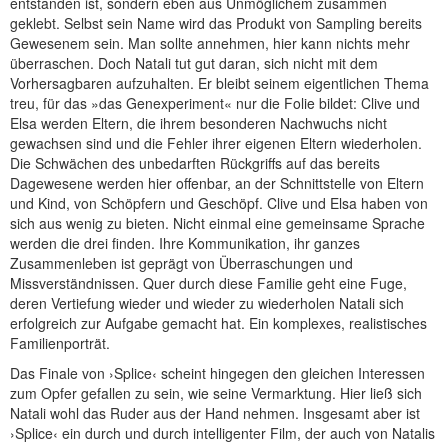
entstanden ist, sondern eben aus Unmöglichem zusammen
geklebt. Selbst sein Name wird das Produkt von Sampling bereits
Gewesenem sein. Man sollte annehmen, hier kann nichts mehr
überraschen. Doch Natali tut gut daran, sich nicht mit dem
Vorhersagbaren aufzuhalten. Er bleibt seinem eigentlichen Thema
treu, für das »das Genexperiment« nur die Folie bildet: Clive und
Elsa werden Eltern, die ihrem besonderen Nachwuchs nicht
gewachsen sind und die Fehler ihrer eigenen Eltern wiederholen.
Die Schwächen des unbedarften Rückgriffs auf das bereits
Dagewesene werden hier offenbar, an der Schnittstelle von Eltern
und Kind, von Schöpfern und Geschöpf. Clive und Elsa haben von
sich aus wenig zu bieten. Nicht einmal eine gemeinsame Sprache
werden die drei finden. Ihre Kommunikation, ihr ganzes
Zusammenleben ist geprägt von Überraschungen und
Missverständnissen. Quer durch diese Familie geht eine Fuge,
deren Vertiefung wieder und wieder zu wiederholen Natali sich
erfolgreich zur Aufgabe gemacht hat. Ein komplexes, realistisches
Familienporträt.
Das Finale von ›Splice‹ scheint hingegen den gleichen Interessen
zum Opfer gefallen zu sein, wie seine Vermarktung. Hier ließ sich
Natali wohl das Ruder aus der Hand nehmen. Insgesamt aber ist
›Splice‹ ein durch und durch intelligenter Film, der auch von Natalis